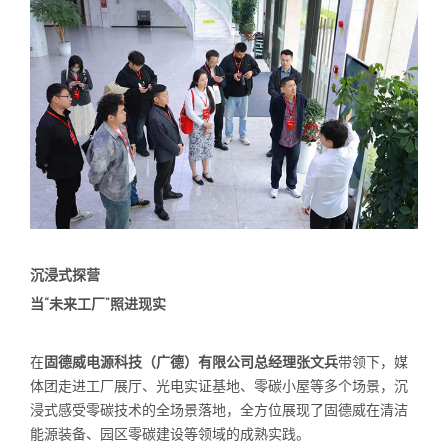
沉浸式探营
当“未来工厂”照进现实
在
固德威电源科技（广德）有限公司
总经理张文兵
带领下，媒
体团走进工厂展厅、光电实证基地、零碳小屋等多个场景，沉
浸式感受零碳技术的全场景落地，全方位展现了固德威在清洁
能源装备、园区零碳建设等领域的成熟实践。