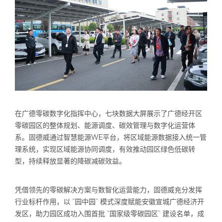
在广德零碳数字化指挥中心，七块数据大屏展示了广德经开区
零碳园区的整体规划、能源调度、碳效管理与数字化运营体
系。固德威通过智慧能源WE平台，将区域能源数据接入统一管
理系统，实现区域能源协同调度，有效推动园区绿色低碳转
型，持续释放显著的降碳减碳效益。
凭借领先的零碳解决方案与数智化运营能力，固德威充分发挥
行业标杆作用，以 “园中园” 模式深度赋能安徽宣城广德经济开
发区，助力园区成功入围首批 “国家级零碳园区” 建设名单，成