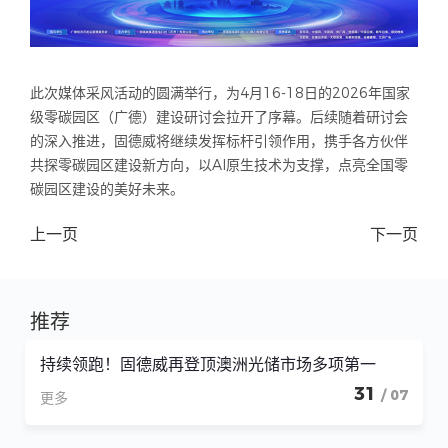
此次媒体采风活动的圆满举行，为4月16-18日的2026年国家
级零碳园区（广德）建设研讨会拉开了序幕。后续随着研讨会
的深入推进，固德威将继续发挥标杆引领作用，携手各方伙伴
共探零碳园区建设新方向，以AI原生技术为支撑，点亮全国零
碳园区建设的美好未来。
上一页
下一页
推荐
持续领跑！固德威再登顶澳洲光储市场多项第一
31
/ 07
更多