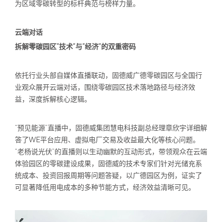
为区域零碳转型的标杆典范与榜样力量。
云端对话
拆解零碳园区“技术”与“经济”的双重密码
依托行业头部自媒体直播联动，固德威广德零碳园区与全国行
业观众展开云端对话，围绕零碳园区技术落地路径与经济效
益，深度拆解核心逻辑。
“预见能源”直播中，固德威集团慧电科技副总经理章欣宇详细解
答了WE平台应用、虚拟电厂交易及收益最大化等核心问题。
“老杨说光伏”的直播则以生动幽默的互动形式，带领观众在云端
体验园区的零碳建设成果，固德威的技术专家们针对光储充系
统成本、投资回报周期等问题答疑，以广德园区为例，证实了
可显著降低用电成本的多种节能方式，经济效益清晰可见。