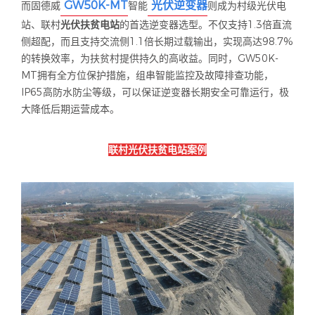
GW50K-MT
光伏逆变器
而固德威
智能
则成为村级光伏电
站、联村
光伏扶贫电站
的首选逆变器选型。不仅支持
1.3
倍直流
侧超配，而且支持交流侧
1.1
倍长期过载输出，实现高达
98.7%
的转换效率，为扶贫村提供持久的高收益。同时，
GW50K-
MT
拥有全方位保护措施，组串智能监控及故障排查功能，
IP65
高防水防尘等级，可以保证逆变器长期安全可靠运行，极
大降低后期运营成本。
联村光伏扶贫电站案例