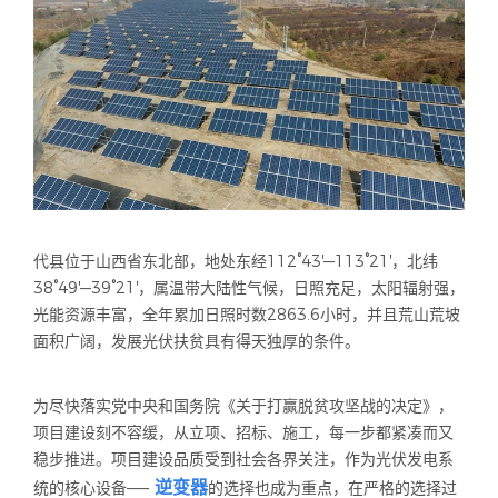
代县位于山西省东北部，地处东经
112
°
43
′—
113
°
21
′，北纬
38
°
49
′—
39
°
21
′，属温带大陆性气候，日照充足，太阳辐射强，
光能资源丰富，全年累加日照时数
2863.6
小时，并且荒山荒坡
面积广阔，发展光伏扶贫具有得天独厚的条件。
为尽快落实党中央和国务院《关于打赢脱贫攻坚战的决定》，
项目建设刻不容缓，从立项、招标、施工，每一步都紧凑而又
稳步推进。项目建设品质受到社会各界关注，作为光伏发电系
逆变器
统的核心设备——
的选择也成为重点，在严格的选择过