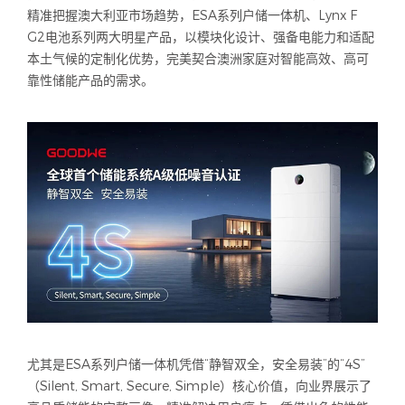
精准把握澳大利亚市场趋势，ESA系列户储一体机、Lynx F
G2电池系列两大明星产品，以模块化设计、强备电能力和适配
本土气候的定制化优势，完美契合澳洲家庭对智能高效、高可
靠性储能产品的需求。
尤其是ESA系列户储一体机凭借“静智双全，安全易装”的“4S”
（Silent, Smart, Secure, Simple）核心价值，向业界展示了