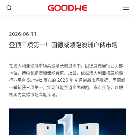
2026-06-11
登顶三项第一！固德威领跑澳洲户储市场
在澳大利亚储能市场高速增长的浪潮中，固德威稳居行业头部
地位，持续领跑澳洲储能赛道。近日，依据澳大利亚权威能源
行业平台 Sunwiz 发布的 2026 年 4 月最新市场数据，固德威
一举斩获三项第一，实现储能赛道全面领跑、多点开花，以硬
核实力赢得市场高度认可。