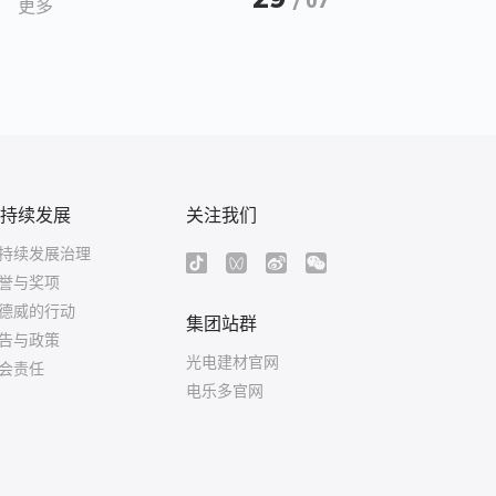
/ 07
更多
持续发展
关注我们
持续发展治理
誉与奖项
德威的行动
集团站群
告与政策
光电建材官网
会责任
电乐多官网