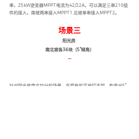
针对南北坡组件数量不同的场景，南坡比北坡多10块，南北坡
共50块，总装机量27.5kW，选用日升550W组件、固德威
25kW逆变器，南坡30块平分为两个组串，北坡20块单独一
串，25kW逆变器MPPT电流为42/22A，可以满足三串210组
件的接入，南坡两串接入MPPT1,北坡单串接入MPPT2。
场景三