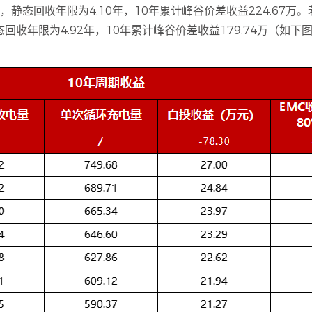
%，静态回收年限为4.10年，10年累计峰谷价差收益224.67万
静态回收年限为4.92年，10年累计峰谷价差收益179.74万（如下