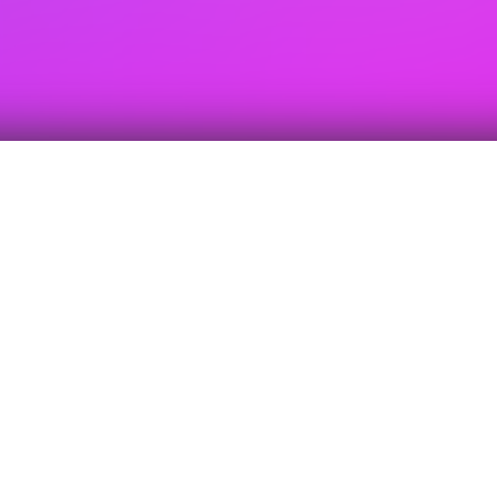
固德威 PCS 系列组串式储能变流器采用模块化设计，可根据客
户需求集成不同储能系统。采用智能并网算法、具备虚拟同步
机、黑启动等功能，优秀的电网支撑能力，可快速响应电网调
度。系统最大效率99.01%， 兼容市面各种锂离子电池， 同时内
置交直流浪涌二级保护， IP66 高防尘防水等级完善的保护机制
守护储能系统安全。
模块化设计，安装便利
支持以太网通讯
MODBUS-TCP 协议