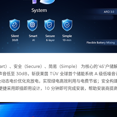
rt）、安全（Secure）、简易（Simple） 为核心的“4S”户
音低至 30dB，斩获莱茵 TÜV 全球首个储能系统 A 级低
能及动态电价优化充放电，实现绿电高效利用与电费节省；安全构
便捷采用即插即用设计，10 分钟即可完成安装，帮助安装商提