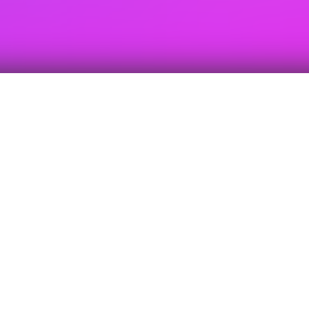
固德威 ET 系列三相高压储能逆变器， 支持多机并联，适用于
中小型工商业及家庭等应用场景。该系列包含40/50kW 两个功
率段， 可通过与之配套的 STS 转换开关实现 UPS 级并离网切
换， 支持发电机接入，支持最大 21A 电流输入， 适配 210、
182 等高功率组件。并网侧支持 1.1 倍交流持续过载，支持直
流拉弧保护，交直流浪涌二级保护为用电安全保驾护航。
200-800V超宽电池电压范围
IP66防尘防水等级