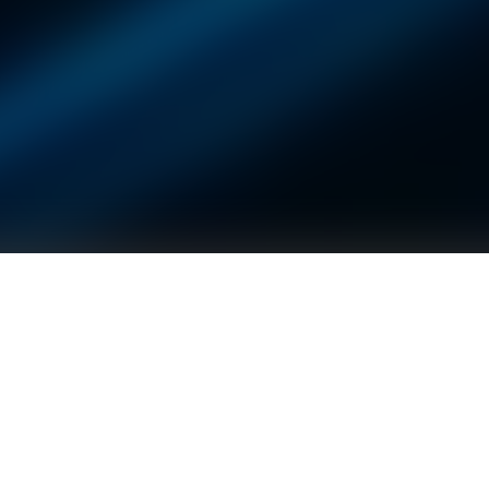
固德威 SDT G3系列智能光伏逆变器广泛适用于户用及小型工
商业屋顶光伏系统，涵盖8-50kW 多个功率段。全新家族化外
观，采用铝镁合金拉伸技术，彰显工艺美学。超静音设计，噪
声最低29dB，更加安静舒适。通过先进的逆变控制技术，最大
效率可达98.8%，160V 超低启动电压，最大22A 输入电流，适
配各种高效组件带来更多发电收益。整机IP66防护等级适应各
种恶劣环境，可选配直流拉弧保护、RSD、二级防雷保护保障