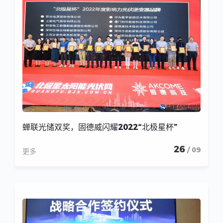
蝉联光储双奖，固德威闪耀2022“北极星杯”
26
/ 09
更多