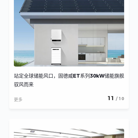
站定全球储能风口，固德威ET系列30kW储能旗舰
驭风而来
11
/ 10
更多