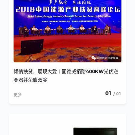
倾情扶贫，展现大爱︱固德威捐赠400KW光伏逆
变器并荣膺双奖
01
/ 01
更多