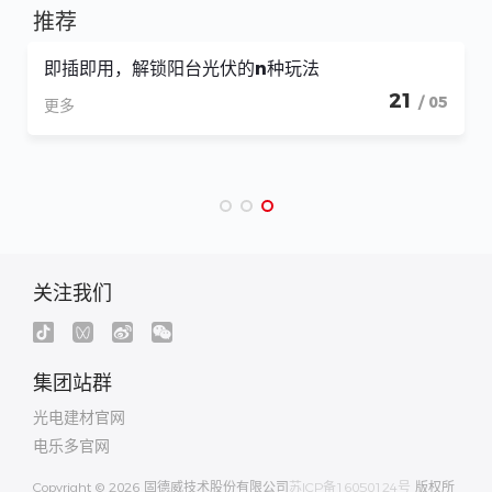
推荐
固德威x曼宁家 | 方厅水院之行开启中欧屋面系统强
强对话
04
/ 07
更多
关注我们
集团站群
光电建材官网
电乐多官网
Copyright © 2026 固德威技术股份有限公司
苏ICP备16050124号
版权所