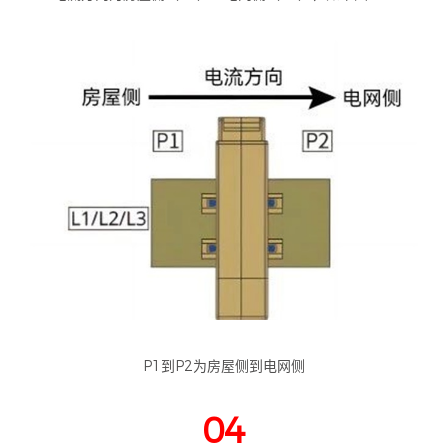
P1到P2为房屋侧到电网侧
04