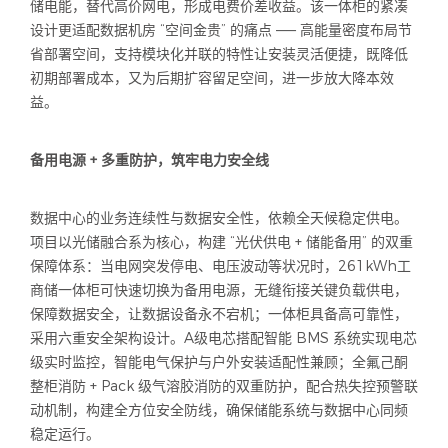
储电能，替代高价网电，形成电费价差收益。该一体柜的紧凑
设计更适配数据机房 “空间金贵” 的痛点 —— 高能量密度布局节
省部署空间，支持模块化并联的特性让安装灵活便捷，既降低
初期部署成本，又为后期扩容留足空间，进一步放大降本效
益。
备用电源 + 多重防护，筑牢电力安全线
数据中心的业务连续性与数据安全性，依赖全天候稳定供电。
项目以光储融合系为核心，构建 “光伏供电 + 储能备用” 的双重
保障体系：当电网突发停电、电压波动等状况时，261kWh工
商储一体柜可快速切换为备用电源，无缝衔接关键负载供电，
保障数据安全，让数据设备永不宕机；一体柜具备高可靠性，
采用六重安全架构设计。A级电芯搭配智能 BMS 系统实现电芯
级实时监控，智能电气保护与户外安装适配性兼顾；全氟己酮
整柜消防 + Pack 级气溶胶消防的双重防护，配合热失控预警联
动机制，构建全方位安全防线，确保储能系统与数据中心同频
稳定运行。