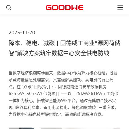
2025-11-20
降本、稳电、减碳 | 固德威工商业“源网荷储
智”解决方案筑牢数据中心安全供电防线
当数字经济浪潮席卷而来，数据中心作为算力核心枢纽，既要
承载海量信息处理需求，又需破解高能耗、高电费的行业痛
点。在 “双碳” 目标指引下，固德威南通海安某数据机房
625kW/1305kWh储能项目 —— 以 125kW/261kWh 工商储
一体柜为核心，搭载智慧能源WE平台，通过光储融合技术实
现 “峰谷套利降本、备用电源稳电、绿色调度减碳” 三重突破，
为数据中心绿色转型提供稳定、高效的能源解决方案。