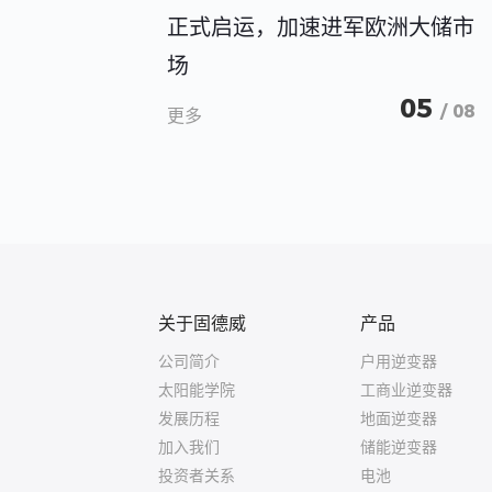
正式启运，加速进军欧洲大储市
场
05
/ 08
更多
关于固德威
产品
公司简介
户用逆变器
太阳能学院
工商业逆变器
发展历程
地面逆变器
加入我们
储能逆变器
投资者关系
电池