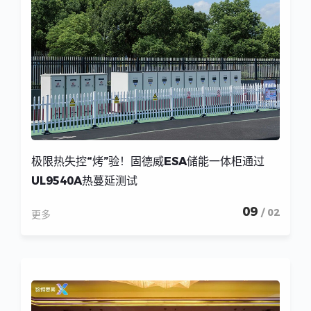
极限热失控“烤”验！固德威ESA储能一体柜通过
UL9540A热蔓延测试
09
/ 02
更多