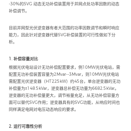
-30%
的
SVG
动态无功补偿装置用于并网点处功率因数的动态
补偿调节。
目前并网型光伏逆变器有者大范围的功率因数调节和瞬时响应
能力，因此针对逆变器代替
SVG
补偿装置的可行性做如下分
析。
1.
补偿容量对比
根据光伏电站设计无功补偿配置要求，例
10MW
光伏电站，需
配置无功补偿装置容量为
2Mvar--3Mvar
，则
10MW
光伏电站
需配置光伏逆变器（
HT225kW
）约
45
台，单台逆变器的无功
补偿量为
±148.5kVar
，逆变器总补偿无功量为
6682.5kVar
。
逆变器的无功补偿量更大，调节裕量充足，从无功补偿容量方
面可以替代
SVG
作用；逆变器具有的
SVG
功能，从响应时间也
同样满足电网对电压动态响应的要求。
2.
运行可靠性分析