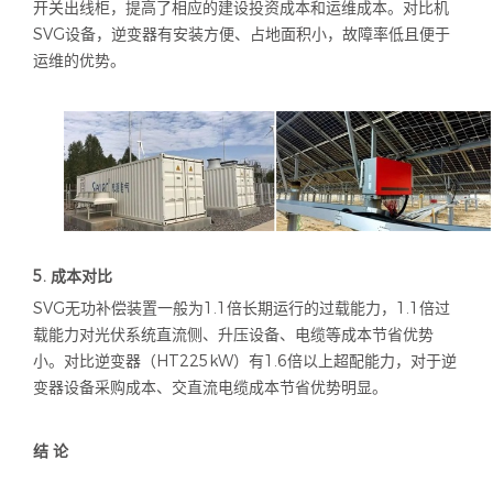
开关出线柜，提高了相应的建设投资成本和运维成本。对比机
SVG
设备，逆变器有安装方便、占地面积小，故障率低且便于
运维的优势。
5.
成本对比
SVG无功补偿装置一般为
1.1
倍长期运行的过载能力，
1.1
倍过
载能力对光伏系统直流侧、升压设备、电缆等成本节省优势
小。对比逆变器（
HT225kW
）有
1.6
倍以上超配能力，对于逆
变器设备采购成本、交直流电缆成本节省优势明显。
结 论