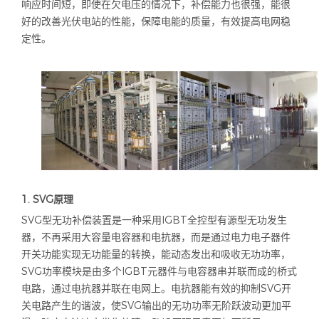
响应时间短，即使在欠电压的情况下，补偿能力也很强，能很
好的改善光伏电站的性能，保障电能的质量，有效提高电网稳
定性。
1. SVG
原理
SVG型无功补偿装置是一种采用
IGBT
全控型有源型无功发生
器，不再采用大容量电容器和电抗器，而是通过电力电子器件
开关功能实现无功能量的转换，能动态发出和吸收无功功率，
SVG
功率模块是由多个
IGBT
元器件与电容器串并联而成的桥式
电路，通过电抗器并联在电网上。电抗器能有效的抑制
SVG
开
关电路产生的谐波，使
SVG
输出的无功功率无阶跃波动更加平