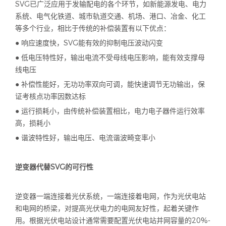
SVG已广泛应用于发输配电的各个环节，如新能源发电、电力
系统、电气化铁道、城市轨道交通、机场、港口、冶金、化工
等多个行业，相比于传统的补偿装置有以下优点：
● 响应速度快，
SVG
能有效的抑制电压波动闪变
● 低电压特性好，输出电流不受母线电压影响，能有效支撑母
线电压
● 补偿性能好，无功功率双向可调，能快速调节无功输出，保
证考核点功率因数达标
● 运行损耗小，由传统补偿装置相比，电力电子器件运行效率
高，损耗小
● 谐波特性好，输出电压、电流谐波畸变率小
逆变器代替
SVG
的可行性
逆变器一端连接着光伏系统，一端连接着电网，作为光伏电站
和电网的桥梁，对提高光伏电力的电网友好性，起着关键作
用。根据光伏电站设计通常需要配置光伏电站并网容量的
20%-