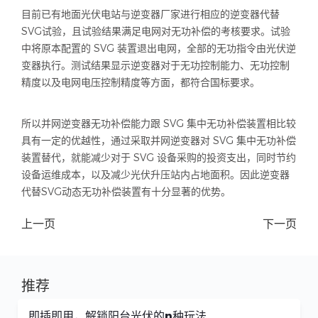
目前已有地面光伏电站与逆变器厂家进行相应的逆变器代替
SVG
试验，且试验结果满足电网对无功补偿的考核要求。试验
中将原本配置的
SVG
装置退出电网，全部的无功指令由光伏逆
变器执行。测试结果显示逆变器对于无功控制能力、无功控制
精度以及电网电压控制精度等方面，都符合国标要求。
所以并网逆变器无功补偿能力跟
SVG
集中无功补偿装置相比较
具有一定的优越性，通过采取并网逆变器对
SVG
集中无功补偿
装置替代，就能减少对于
SVG
设备采购的投资支出，同时节约
设备运维成本，以及减少光伏升压站内占地面积。因此逆变器
代替
SVG
动态无功补偿装置有十分显著的优势。
上一页
下一页
推荐
固德威x曼宁家 | 方厅水院之行开启中欧