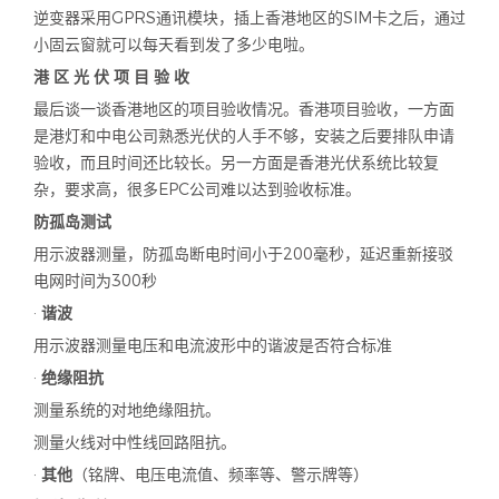
逆变器采用
GPRS
通讯模块，插上香港地区的
SIM
卡之后，通过
小固云窗就可以每天看到发了多少电啦。
港 区 光 伏 项 目 验 收
最后谈一谈香港地区的项目验收情况。香港项目验收，一方面
是港灯和中电公司熟悉光伏的人手不够，安装之后要排队申请
验收，而且时间还比较长。另一方面是香港光伏系统比较复
杂，要求高，很多
EPC
公司难以达到验收标准。
防孤岛测试
用示波器测量，防孤岛断电时间小于
200
毫秒，延迟重新接驳
电网时间为
300
秒
·
谐波
用示波器测量电压和电流波形中的谐波是否符合标准
·
绝缘阻抗
测量系统的对地绝缘阻抗。
测量火线对中性线回路阻抗。
·
其他
（铭牌、电压电流值、频率等、警示牌等）