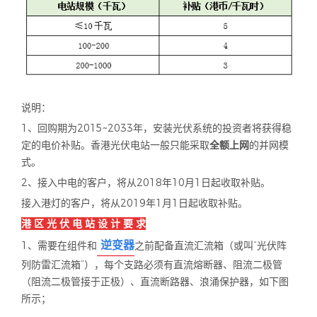
说明：
1、回购期为
2015~2033
年，安装光伏系统的投资者将获得稳
定的电价补贴。香港光伏电站一般只能采取
全额上网
的并网模
式。
2、接入中电的客户，将从
2018
年
10
月
1
日起收取补贴。
接入港灯的客户，将从
2019
年
1
月
1
日起收取补贴。
港 区 光 伏 电 站 设 计 要 求
逆变器
1、需要在组件和
之前配备直流汇流箱（或叫
“
光伏阵
列防雷汇流箱
”
），每个支路必须有直流熔断器、阻流二极管
（阻流二极管接于正极）、直流断路器、浪涌保护器，如下图
所示；