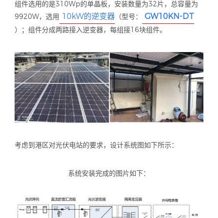
组件选用的是
310Wp
的单晶板，安装数量为
32
片，总容量为
10kW
的逆变器
GW10KN-DT
9920W
，选用
（型号：
）；组件分成两路接入逆变器，每组接
16
块组件。
考虑到港区对光伏电站的要求，设计系统图如下所示：
系统安装完成的图片如下：