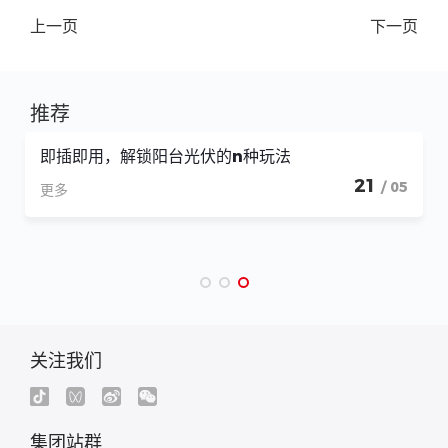
上一页
下一页
推荐
固德威x曼宁家 | 方厅水院之行开启中欧屋面系统强
强对话
04
/ 07
更多
关注我们
集团站群